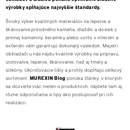
výrobky spĺňajúce najvyššie štandardy.
Široký výber kvalitných materiálov na lepenie a
škárovanie prírodného kameňa, dlaždíc a dosiek z
jemnej kameniny, keramiky alebo cotto v interiéri a
exteriéri vám garantujú dokonalý výsledok. Majstri
obkladači u nás nájdu kvalitné výrobky na prípravu,
izolovanie, lepenie, škárovanie, tiež aj tmely a
silikóny. Ukončovacie lišty a profily dopĺňajú celkový
sortiment.
MUREXIN Blog
ponúka články, v ktorých
sa dozviete viac nielen o produktoch, nájdete tam aj
rôzne odporúčania a tipy ako postupovať pri ich
realizácii.