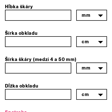
Hĺbka škáry
mm
Šírka obkladu
cm
Šírka škáry (medzi
4
a
50
mm
)
mm
Dĺžka obkladu
cm