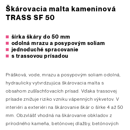
Škárovacia malta kameninová
TRASS SF 50
šírka škáry do 50 mm
odolná mrazu a posypovým soliam
jednoduché spracovanie
s trassovou prísadou
Prášková, vode, mrazu a posypovým soliam odolná,
hydraulicky vytvrdzujúca škárovacia malta s
obsahom zušľachťovacích prísad. Vďaka trassovej
prísade znižuje riziko vzniku vápenných výkvetov. V
interiéri a exteriéri na škárovanie škár o šírke 4 až 50
mm. Obzvlášť vhodná na škárovanie obkladov z
prírodného kameňa, betónovej dlažby, betónových