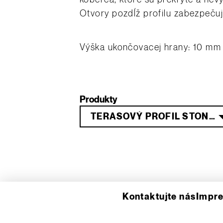
Otvory pozdĺž profilu zabezpeču
Výška ukončovacej hrany: 10 mm
Produkty
TERASOVÝ PROFIL STONE - 2,5 M
Kontaktujte nás
Impr