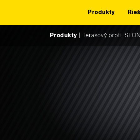
Produkty
Rie
Skip to content
Produkty
|
Terasový profil STO