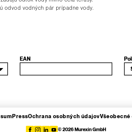
jú odvod vodných pár prípadne vody.
EAN
Pol
esum
Press
Ochrana osobných údajov
Všeobecné
© 2026 Murexin GmbH