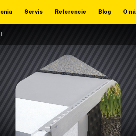
šenia
Servis
Referencie
Blog
O ná
NE