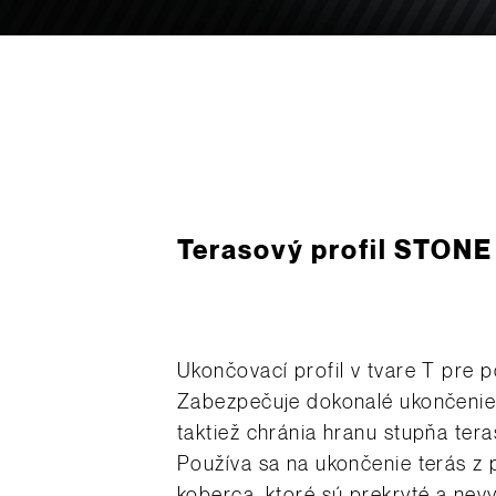
Terasový ­profil STONE
Ukončovací profil v tvare T pre 
Zabezpečuje dokonalé ukončenie
taktiež chránia hranu stupňa tera
Používa sa na ukončenie terás 
koberca, ktoré sú prekryté a nev