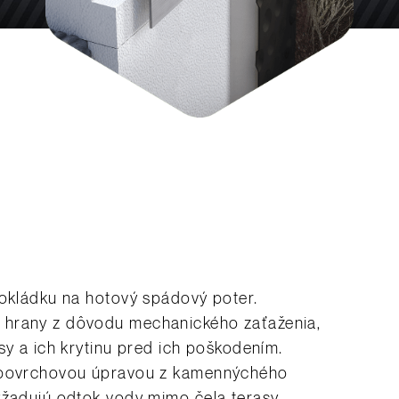
pokládku na hotový spádový poter.
 hrany z dôvodu mechanického zaťaženia,
sy a ich krytinu pred ich poškodením.
z povrchovou úpravou z kamennýchého
yžadujú odtok vody mimo čela terasy.