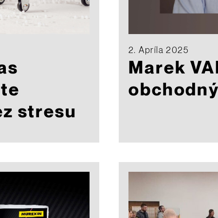
2. Apríla 2025
as
Marek VA
jte
obchodný 
z stresu