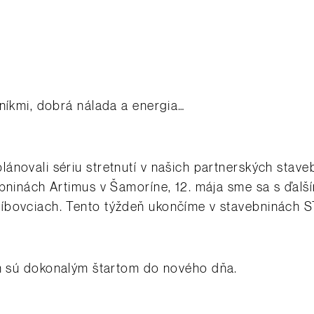
rníkmi, dobrá nálada a energia…
ánovali sériu stretnutí v našich partnerských stav
bninách Artimus v Šamoríne, 12. mája sme sa s ďalšími
ríbovciach. Tento týždeň ukončíme v stavebninách 
 dokonalým štartom do nového dňa.