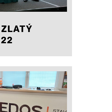
 ZLATÝ
022