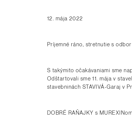
12. mája 2022
Príjemné ráno, stretnutie s odbo
S takýmito očakávaniami sme napl
Odštartovali sme 11. mája v stave
stavebninách STAVIVÁ-Garaj v P
DOBRÉ RAŇAJKY s MUREXINom sú