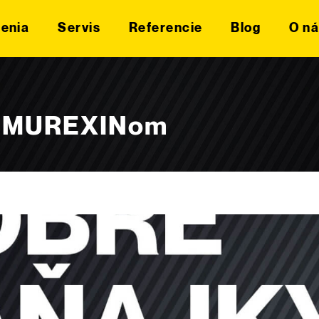
šenia
Servis
Referencie
Blog
O ná
 s MUREXINom