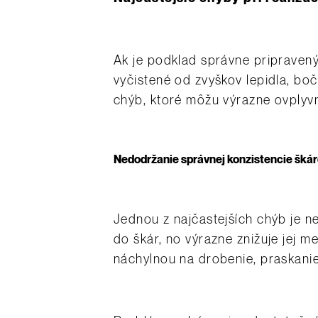
Ak je podklad správne pripravený
vyčistené od zvyškov lepidla, boč
chýb, ktoré môžu výrazne ovplyvn
Nedodržanie správnej konzistencie šká
Jednou z najčastejších chýb je n
do škár, no výrazne znižuje jej 
náchylnou na drobenie, praskani