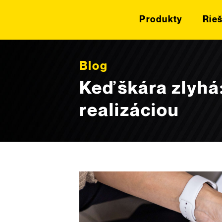
Produkty
Rie
Skip to content
Blog
Keď škára zlyhá:
realizáciou