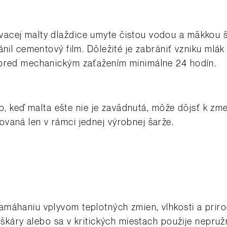
acej malty dlaždice umyte čistou vodou a mäkkou 
ánil cementový film. Dôležité je zabrániť vzniku mlák
 pred mechanickým zaťažením minimálne 24 hodín.
koro, keď malta ešte nie je zavädnutá, môže dôjsť k z
vaná len v rámci jednej výrobnej šarže.
amáhaniu vplyvom teplotných zmien, vlhkosti a pri
é škáry alebo sa v kritických miestach použije nepru