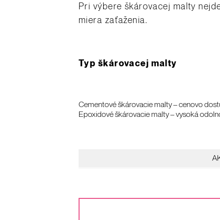
Pri výbere škárovacej malty nejde
miera zaťaženia.
Typ škárovacej malty
Cementové škárovacie malty – cenovo dostup
Epoxidové škárovacie malty – vysoká odolnos
A