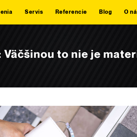
šenia
Servis
Referencie
Blog
O ná
 Väčšinou to nie je mater