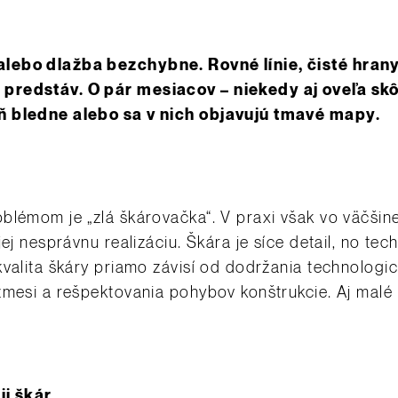
lebo dlažba bezchybne. Rovné línie, čisté hran
predstáv. O pár mesiacov – niekedy aj oveľa sk
ň bledne alebo sa v nich objavujú tmavé mapy.
blémom je „zlá škárovačka“. V praxi však vo väčšin
jej nesprávnu realizáciu. Škára je síce detail, no te
kvalita škáry priamo závisí od dodržania technologi
zmesi a rešpektovania pohybov konštrukcie. Aj malé 
ii škár