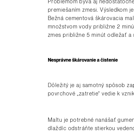
Problémom býva aj nedostatočné
premiešaním zmesi. Výsledkom je
Bežná cementová škárovacia malt
množstvom vody približne 2 minú
zmes približne 5 minút odležať a
Nesprávne škárovanie a čistenie
Dôležitý je aj samotný spôsob za
povrchové „zatretie“ vedie k vznik
Maltu je potrebné nanášať gumeno
dlaždíc odstráňte stierkou veden