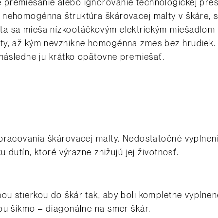
 premiešanie alebo ignorovanie technologickej pre
 nehomogénna štruktúra škárovacej malty v škáre, s
a sa mieša nízkootáčkovým elektrickým miešadlom 
ty, až kým nevznikne homogénna zmes bez hrudiek.
 následne ju krátko opätovne premiešať.
pracovania škárovacej malty. Nedostatočné vyplnenie
u dutín, ktoré výrazne znižujú jej životnosť.
u stierkou do škár tak, aby boli kompletne vyplne
ou šikmo – diagonálne na smer škár.