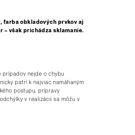
y, farba obkladových prvkov aj
ôr – však prichádza sklamanie.
e prípadov nejde o chybu
chnicky patrí k najviac namáhaným
ckého postupu, prípravy
odchýlky v realizácii sa môžu v