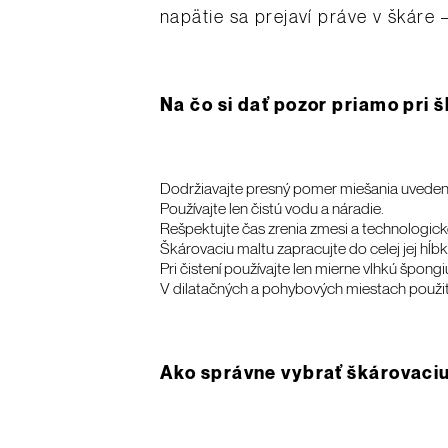
napätie sa prejaví práve v škáre 
Na čo si dať pozor priamo pri š
Dodržiavajte presný pomer miešania uvedený
Používajte len čistú vodu a náradie.
Rešpektujte čas zrenia zmesi a technologick
Škárovaciu maltu zapracujte do celej jej hĺbk
Pri čistení používajte len mierne vlhkú špongi
V dilatačných a pohybových miestach použit
Ako správne vybrať škárovaci