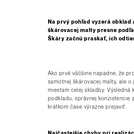
Na prvý pohľad vyzerá obklad a
škárovacej malty presne podľa 
Škáry začnú praskať, ich odtie
Ako prvé väčšine napadne, že pro
samotnej škárovacej malty, ale o 
miestam celej skladby. Výsledná 
podkladu, správnej konzistencie 
krátkom čase výrazne prejaviť.
Najčastejšie chyby pri realizác