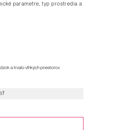
nické parametre, typ prostredia a
zok a trvalo vlhkých priestorov.
SŤ