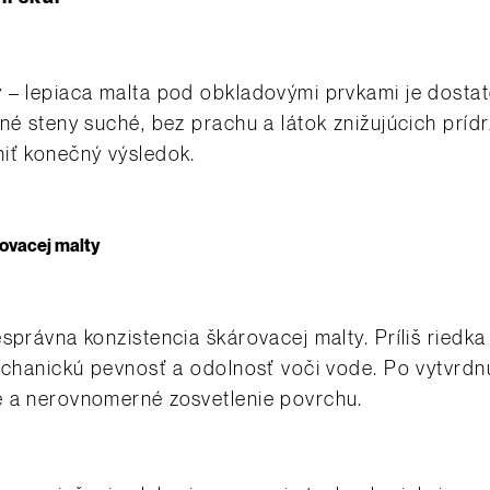
 – lepiaca malta pod obkladovými prvkami je dostat
né steny suché, bez prachu a látok znižujúcich prídr
iť konečný výsledok.
rovacej malty
esprávna konzistencia škárovacej malty. Príliš riedk
mechanickú pevnosť a odolnosť voči vode. Po vytvrdnu
e a nerovnomerné zosvetlenie povrchu.