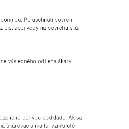
špongiou. Po uschnutí povrch
 z čistiacej vody na povrchu škár
mene výsledného odtieňa škáry.
rodzeného pohybu podkladu. Ak sa
žná škárovacia malta, vzniknuté