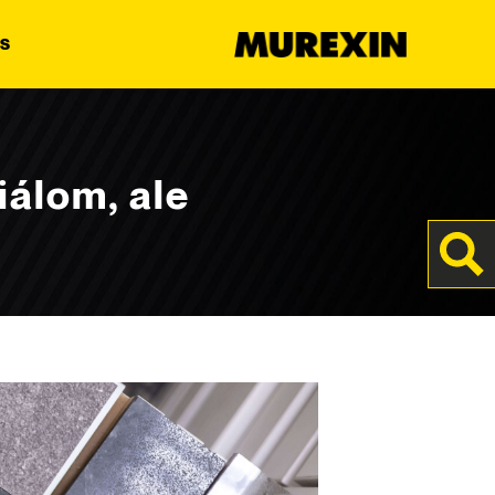
s
iálom, ale