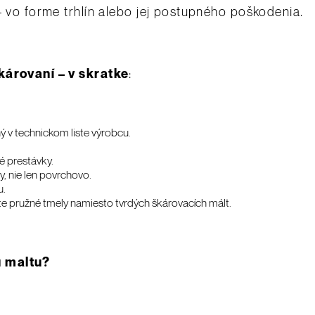
– vo forme trhlín alebo jej postupného poškodenia.
károvaní – v skratke
:
 v technickom liste výrobcu.
é prestávky.
y, nie len povrchovo.
u.
e pružné tmely namiesto tvrdých škárovacích mált.
u maltu?