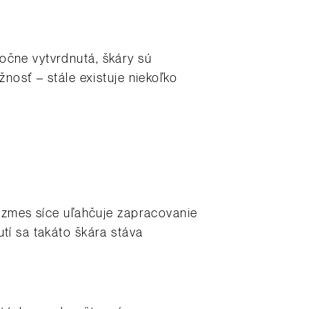
očne vytvrdnutá, škáry sú
žnosť – stále existuje niekoľko
a zmes síce uľahčuje zapracovanie
tí sa takáto škára stáva