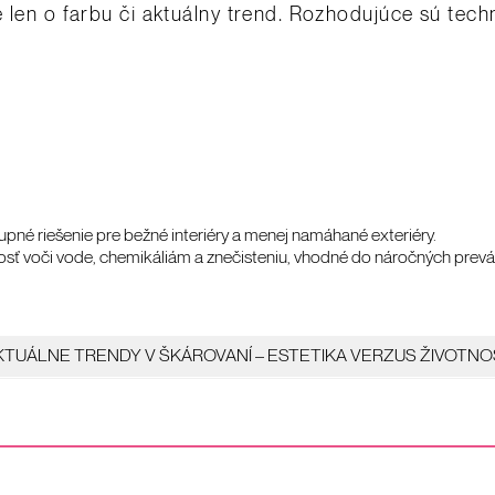
 len o farbu či aktuálny trend. Rozhodujúce sú tech
né riešenie pre bežné interiéry a menej namáhané exteriéry.
ť voči vode, chemikáliám a znečisteniu, vhodné do náročných prevád
KTUÁLNE TRENDY V ŠKÁROVANÍ – ESTETIKA VERZUS ŽIVOTNO