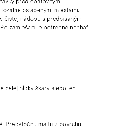
stávky pred opätovným
 lokálne oslabenými miestami.
v čistej nádobe s predpísaným
 Po zamiešaní je potrebné nechať
 celej hĺbky škáry alebo len
né. Prebytočnú maltu z povrchu