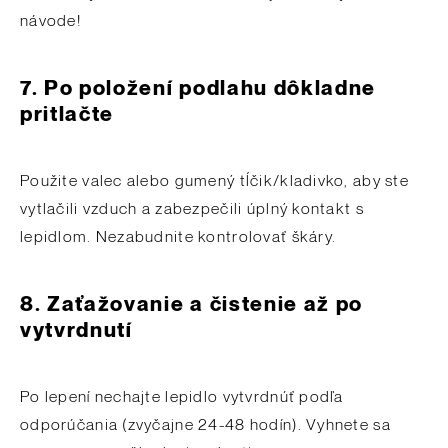
návode!
7.
Po položení podlahu dôkladne
pritlačte
Použite valec alebo gumený tĺčik/kladivko, aby ste
vytlačili vzduch a zabezpečili úplný kontakt s
lepidlom. Nezabudnite kontrolovať škáry.
8.
Zaťažovanie a čistenie až po
vytvrdnutí
Po lepení nechajte lepidlo vytvrdnúť podľa
odporúčania (zvyčajne 24-48 hodín). Vyhnete sa