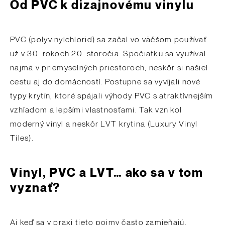
Od PVC k dizajnovému vinylu
PVC (polyvinylchlorid) sa začal vo väčšom používať
už v 30. rokoch 20. storočia. Spočiatku sa využíval
najmä v priemyselných priestoroch, neskôr si našiel
cestu aj do domácností. Postupne sa vyvíjali nové
typy krytín, ktoré spájali výhody PVC s atraktívnejším
vzhľadom a lepšími vlastnosťami. Tak vznikol
moderný vinyl a neskôr LVT krytina (Luxury Vinyl
Tiles).
Vinyl, PVC a LVT… ako sa v tom
vyznať?
Aj keď sa v praxi tieto pojmy často zamieňajú,