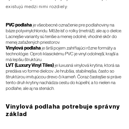
existujú medzi nimi rozdiely:
PVC podlaha
je všeobecné označenie pre podlahoviny na
báze polyvinylchloridu. Môže ísť o rolky (metráž), ale aj o dielce.
Lacnejšie varianty sú tenšie a menej odolné, vhodné skôr do
menej zaťažených priestorov.
Vinylová podlaha
je širší pojem zahŕňajúci rôzne formáty a
technológie. Oproti klasickému PVC je vinyl odolnejší, krajší a
má lepšiu štruktúru.
LVT (Luxury Vinyl Tiles)
je luxusná vinylová krytina, ktorá sa
predáva vo forme dielcov. Je hrubšia, stabilnejšia, často so
štruktúrou imitujúcou drevo či kameň. Čoraz častejšie si práve
tento druh krytiny nachádza cestu do kúpeľní, a to nielen na
podlahe, ale aj na stenách.
Vinylová podlaha potrebuje správny
základ