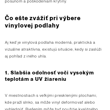
posunom a poškodeniam krytiny.
Čo ešte zvážiť pri výbere
vinylovej podlahy
Aj keď je vinylová podlaha moderná, praktická a
vizuálne atraktívna, existujú situácie, kedy si zaslúži
aj pohľad z iného uhla.
1. Slabšia odolnosť voči vysokým
teplotám a UV žiareniu
V miestnostiach s veľkými presklenými plochami,
kde praží slnko, sa môže vinyl deformovať alebo
vyblednúť. Riešením môže byť použitie kvalitného