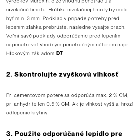
výrobkov Murexin, čiže vhodnú penetráciu a
nivelačnú hmotu. Hrúbka nivelačnej hmoty by mala
byť min. 3 mm. Podklad v prípade potreby pred
lepením zľahka prebrúste, následne vysajte prach.
Veľmi savé podklady odporúčame pred lepením
napenetrovať vhodným penetračným náterom napr.
Hĺbkovým základom
D7
.
2.
Skontrolujte zvyškovú vlhkosť
Pri cementovom potere sa odporúča max. 2 % CM,
pri anhydrite len 0,5 % CM. Ak je vlhkosť vyššia, hrozí
odlepenie krytiny.
3.
Použite odporúčané lepidlo pre