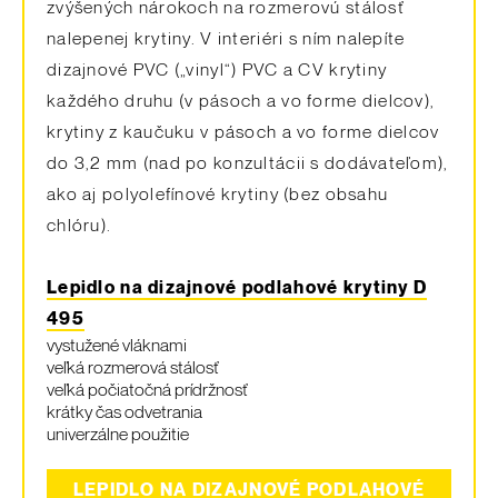
zvýšených nárokoch na rozmerovú stálosť
nalepenej krytiny. V interiéri s ním nalepíte
dizajnové PVC („vinyl“) PVC a CV krytiny
každého druhu (v pásoch a vo forme dielcov),
krytiny z kaučuku v pásoch a vo forme dielcov
do 3,2 mm (nad po konzultácii s dodávateľom),
ako aj polyolefínové krytiny (bez obsahu
chlóru).
Lepidlo na dizajnové podlahové krytiny
D
495
vystužené vláknami
veľká rozmerová stálosť
veľká počiatočná prídržnosť
krátky čas odvetrania
univerzálne použitie
LEPIDLO NA DIZAJNOVÉ PODLAHOVÉ