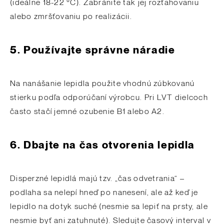
(ideálne 18-22 °C). Zabránite tak jej rozťahovaniu
alebo zmršťovaniu po realizácii.
5.
Používajte správne náradie
Na nanášanie lepidla použite vhodnú zúbkovanú
stierku podľa odporúčaní výrobcu. Pri LVT dielcoch
často stačí jemné ozubenie B1 alebo A2.
6.
Dbajte na čas otvorenia lepidla
Disperzné lepidlá majú tzv. „čas odvetrania“ –
podlaha sa nelepí hneď po nanesení, ale až keď je
lepidlo na dotyk suché (nesmie sa lepiť na prsty, ale
nesmie byť ani zatuhnuté). Sledujte časový interval v