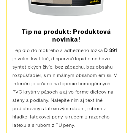
Tip na produkt: Produktová
novinka!
Lepidlo do mokrého a adhézneho
lôžka
D 391
je veľmi kvalitné, disperzné lepidlo na báze
syntetických živíc, bez zápachu, bez obsahu
rozpúšťadiel, s minimálnym obsahom emisií. V
interiéri je určené na lepenie homogénnych
PVC krytín v pásoch a aj vo forme dielcov na
steny a podlahy. Nalepíte ním aj textilné
podlahoviny s latexovým rubom, rubom z
hladkej latexovej peny, s rubom z razeného
latexu a s rubom z PU peny.